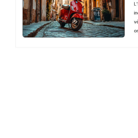
L
i
v
o