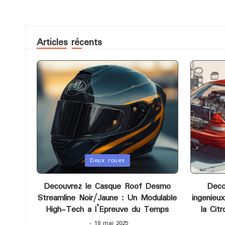
Articles récents
Posted
Posted
Deux roues
in
in
Decouvrez le Casque Roof Desmo
Deco
Streamline Noir/Jaune : Un Modulable
ingenieu
High-Tech a l’Epreuve du Temps
la Cit
18 mai 2025