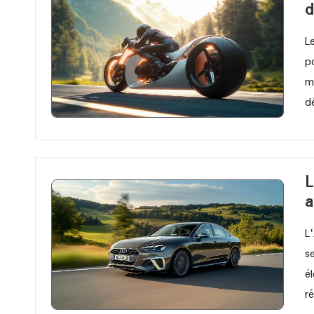
d
L
p
m
d
L
a
L
s
é
r