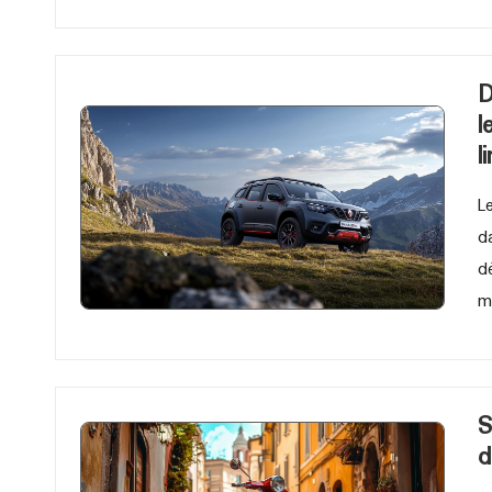
D
l
l
L
d
d
m
S
d